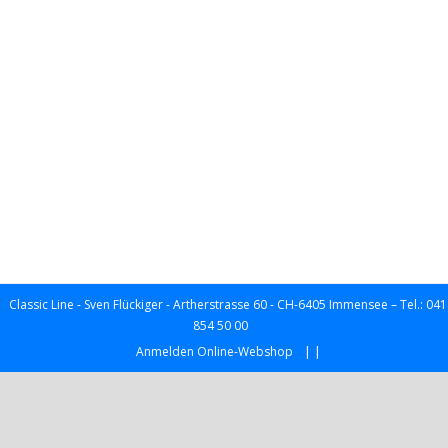
Classic Line - Sven Flückiger - Artherstrasse 60 - CH-6405 Immensee – Tel.: 041
854 50 00
|
|
Anmelden Online-Webshop